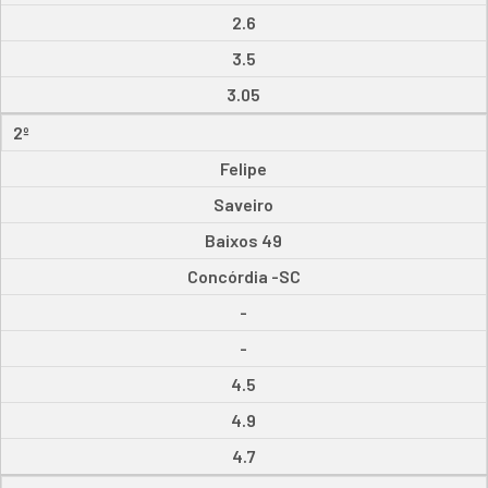
2.6
3.5
3.05
2º
Felipe
Saveiro
Baixos 49
Concórdia -SC
-
-
4.5
4.9
4.7