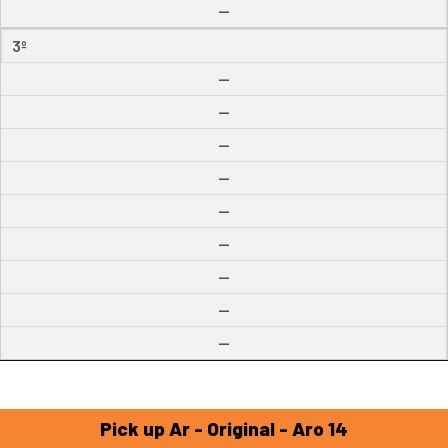
--
3º
--
--
--
--
--
--
--
--
--
Pick up Ar - Original - Aro 14