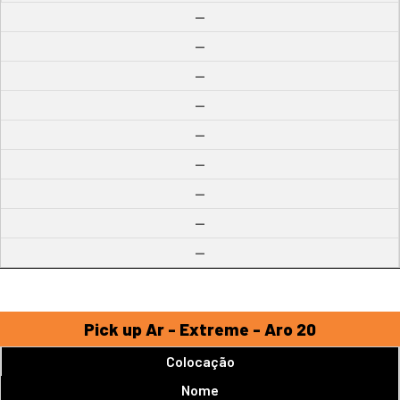
--
--
--
--
--
--
--
--
--
Pick up Ar - Extreme - Aro 20
Colocação
Nome