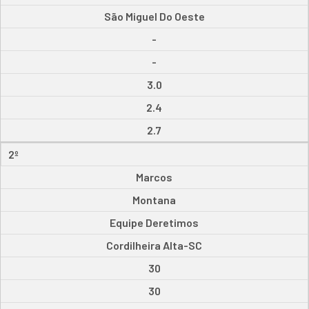
São Miguel Do Oeste
-
-
3.0
2.4
2.7
2º
Marcos
Montana
Equipe Deretimos
Cordilheira Alta-SC
30
30