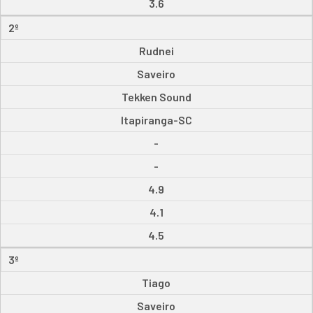
3.6
2º
Rudnei
Saveiro
Tekken Sound
Itapiranga-SC
-
-
4.9
4.1
4.5
3º
Tiago
Saveiro