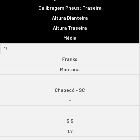
Calibragem Pneus: Traseira
Altura Dianteira
Altura Traseira
Média
1º
Franko
Montana
-
Chapecó - SC
-
-
5.5
1.7