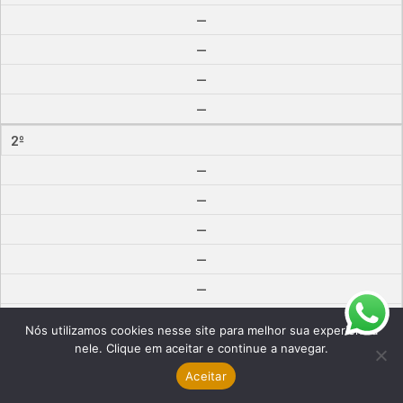
--
--
--
--
2º
--
--
--
--
--
--
Nós utilizamos cookies nesse site para melhor sua experiência
--
nele. Clique em aceitar e continue a navegar.
Aceitar
--