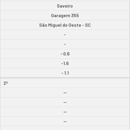
Saveiro
Garagem 355
São Miguel do Oeste - SC
-
-
- 0.6
-1.6
- 1.1
2º
--
--
--
--