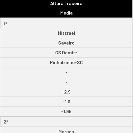
Altura Traseira
Média
1º
Mitzrael
Saveiro
GS Domitz
Pinhalzinho-SC
-
-
-2.9
-1.0
-1.95
2º
Marcos