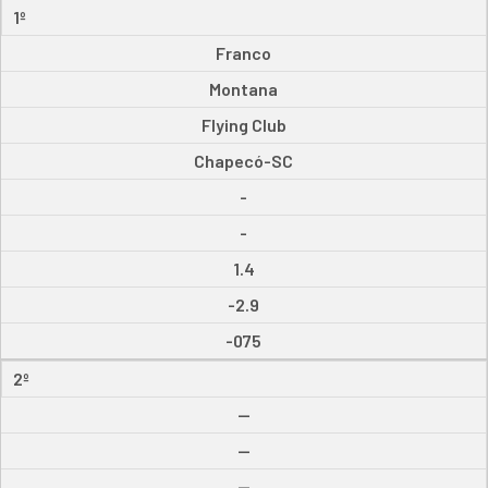
1º
Franco
Montana
Flying Club
Chapecó-SC
-
-
1.4
-2.9
-075
2º
--
--
--