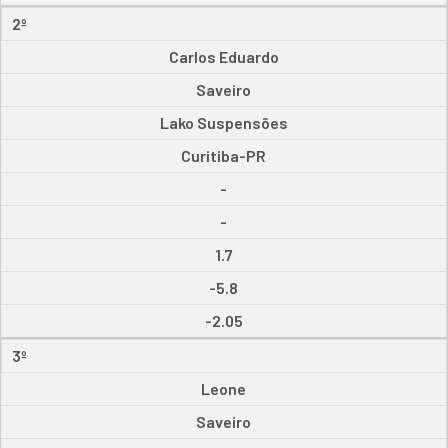
2º
Carlos Eduardo
Saveiro
Lako Suspensões
Curitiba-PR
-
-
1.7
-5.8
-2.05
3º
Leone
Saveiro