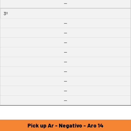
--
3º
--
--
--
--
--
--
--
--
--
Pick up Ar - Negativo - Aro 14