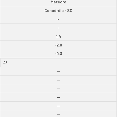
Meteoro
Concórdia - SC
-
-
1.4
-2.0
-0.3
4º
--
--
--
--
--
--