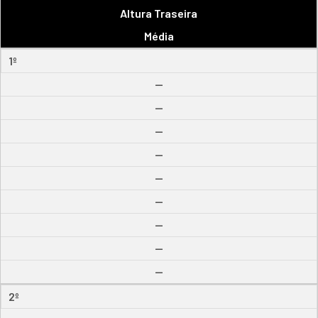
Altura Traseira
Média
1º
--
--
--
--
--
--
--
--
--
2º