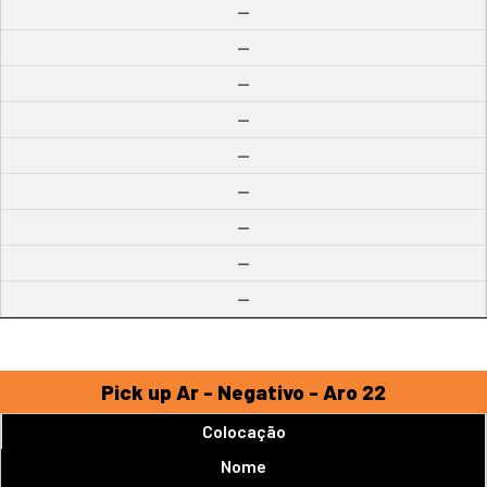
--
--
--
--
--
--
--
--
--
Pick up Ar - Negativo - Aro 22
Colocação
Nome