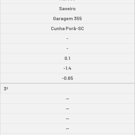
Saveiro
Garagem 355
Cunha Porã-SC
-
-
0.1
-1.4
-0.65
3º
--
--
--
--