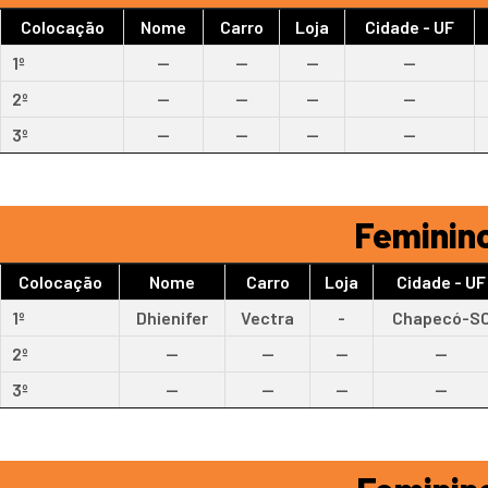
Colocação
Nome
Carro
Loja
Cidade - UF
1º
--
--
--
--
2º
--
--
--
--
3º
--
--
--
--
Feminino
Colocação
Nome
Carro
Loja
Cidade - UF
1º
Dhienifer
Vectra
-
Chapecó-S
2º
--
--
--
--
3º
--
--
--
--