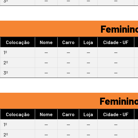
3º
--
--
--
--
Feminino
Colocação
Nome
Carro
Loja
Cidade - UF
1º
--
--
--
--
2º
--
--
--
--
3º
--
--
--
--
Feminino
Colocação
Nome
Carro
Loja
Cidade - UF
1º
--
--
--
--
2º
--
--
--
--