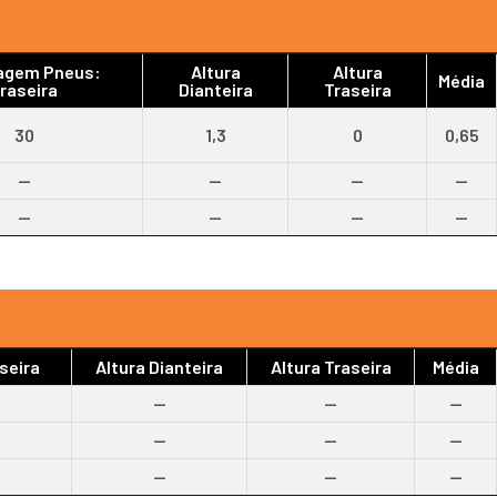
ragem Pneus:
Altura
Altura
Média
raseira
Dianteira
Traseira
30
1,3
0
0,65
--
--
--
--
--
--
--
--
seira
Altura Dianteira
Altura Traseira
Média
--
--
--
--
--
--
--
--
--