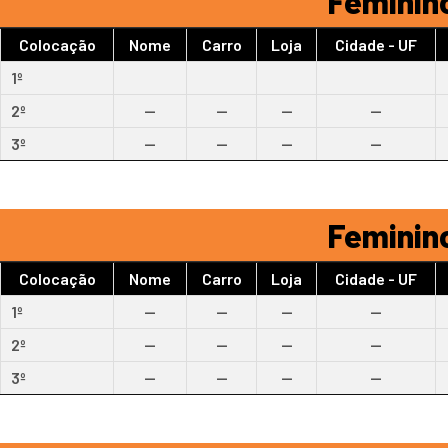
Feminino
Colocação
Nome
Carro
Loja
Cidade - UF
1º
2º
--
--
--
--
3º
--
--
--
--
Feminino
Colocação
Nome
Carro
Loja
Cidade - UF
1º
--
--
--
--
2º
--
--
--
--
3º
--
--
--
--