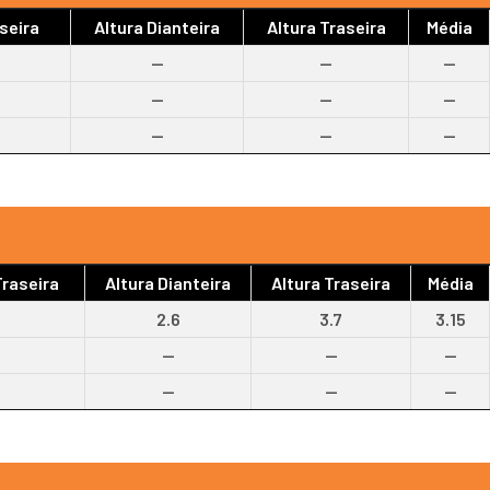
seira
Altura Dianteira
Altura Traseira
Média
--
--
--
--
--
--
--
--
--
raseira
Altura Dianteira
Altura Traseira
Média
2.6
3.7
3.15
--
--
--
--
--
--