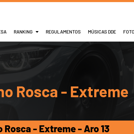
ESA
RANKING
REGULAMENTOS
MÚSICAS DDE
FOT
no Rosca - Extreme
 Rosca - Extreme - Aro 13