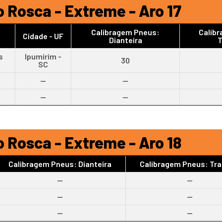
 Rosca - Extreme - Aro 17
Calibragem Pneus:
Calib
Cidade - UF
Dianteira
T
s
Ipumirim -
30
SC
--
--
--
--
 Rosca - Extreme - Aro 18
Calibragem Pneus: Dianteira
Calibragem Pneus: Tra
--
--
--
--
--
--