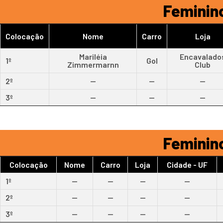
Feminino
Colocação
Nome
Carro
Loja
Mariléia
Encavalado
1º
Gol
Zimmermarnn
Club
2º
--
--
--
3º
--
--
--
Feminino
Colocação
Nome
Carro
Loja
Cidade - UF
1º
--
--
--
--
2º
--
--
--
--
3º
--
--
--
--