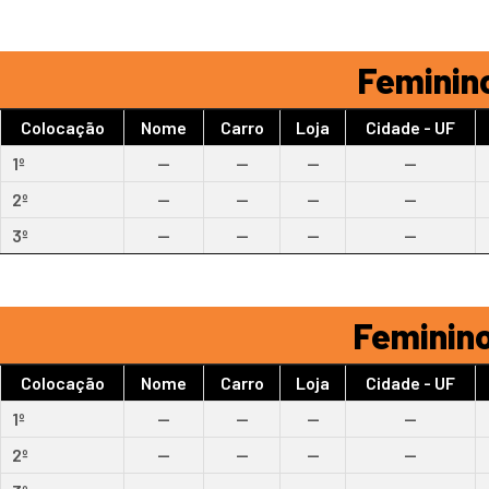
Feminino
Colocação
Nome
Carro
Loja
Cidade - UF
1º
--
--
--
--
2º
--
--
--
--
3º
--
--
--
--
Feminino
Colocação
Nome
Carro
Loja
Cidade - UF
1º
--
--
--
--
2º
--
--
--
--