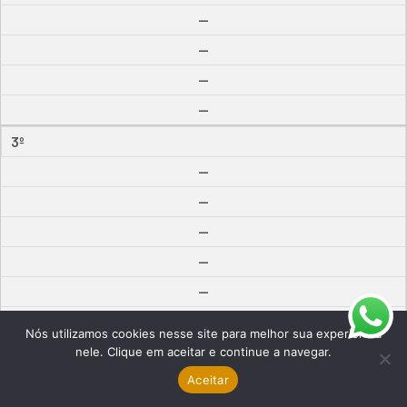
--
--
--
--
3º
--
--
--
--
--
--
Nós utilizamos cookies nesse site para melhor sua experiência
--
nele. Clique em aceitar e continue a navegar.
Aceitar
--