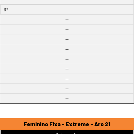
3º
--
--
--
--
--
--
--
--
--
Feminino Fixa - Extreme - Aro 21