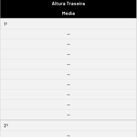
Altura Traseira
Média
1º
--
--
--
--
--
--
--
--
--
2º
--