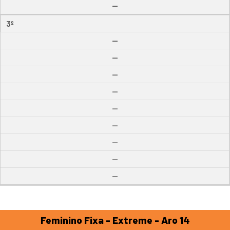
--
3º
--
--
--
--
--
--
--
--
--
Feminino Fixa - Extreme - Aro 14