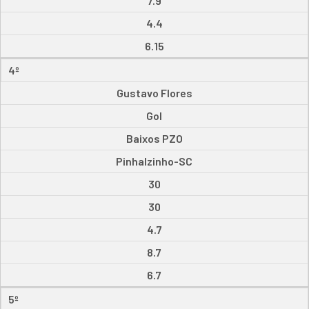
7.9
4.4
6.15
4º
Gustavo Flores
Gol
Baixos PZO
Pinhalzinho-SC
30
30
4.7
8.7
6.7
5º