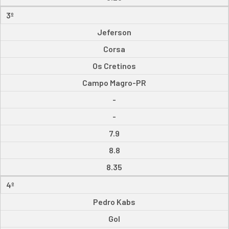
3º
Jeferson
Corsa
Os Cretinos
Campo Magro-PR
-
-
7.9
8.8
8.35
4º
Pedro Kabs
Gol