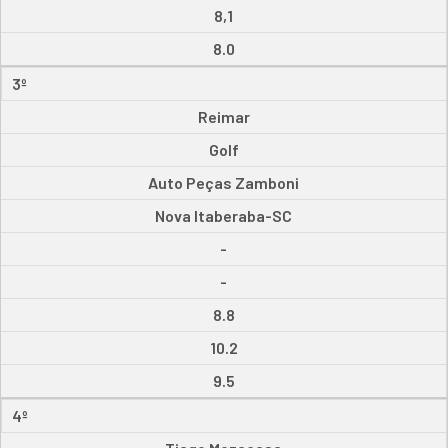
8,1
8.0
3º
Reimar
Golf
Auto Peças Zamboni
Nova Itaberaba-SC
-
-
8.8
10.2
9.5
4º