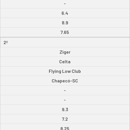
-
6.4
8.9
7.65
2º
Ziger
Celta
Flying Low Club
Chapecó-SC
-
-
9.3
7.2
8.25