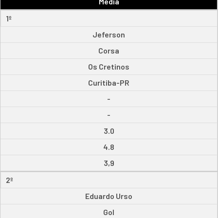
Média
1º
Jeferson
Corsa
Os Cretinos
Curitiba-PR
-
-
3.0
4.8
3,9
2º
Eduardo Urso
Gol