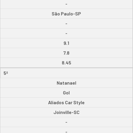
-
São Paulo-SP
-
-
9.1
7.8
8.45
5º
Natanael
Gol
Aliados Car Style
Joinville-SC
-
-