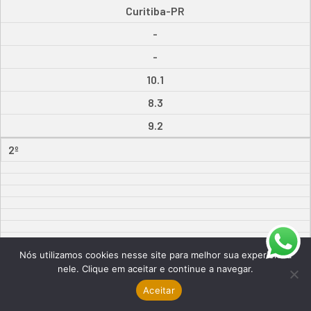
Curitiba-PR
-
-
10.1
8.3
9.2
2º
Nós utilizamos cookies nesse site para melhor sua experiência
nele. Clique em aceitar e continue a navegar.
3º
Aceitar