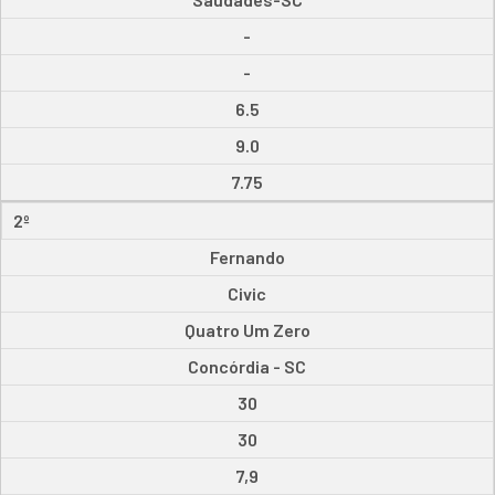
-
-
6.5
9.0
7.75
2º
Fernando
Civic
Quatro Um Zero
Concórdia - SC
30
30
7,9