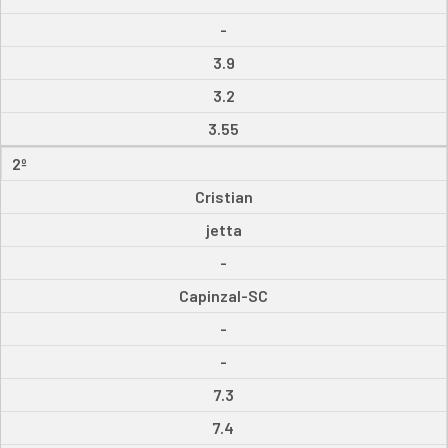
-
3.9
3.2
3.55
2º
Cristian
jetta
-
Capinzal-SC
-
-
7.3
7.4