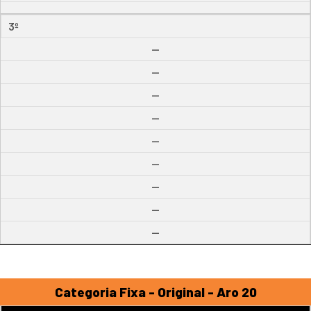
3º
--
--
--
--
--
--
--
--
--
Categoria Fixa - Original - Aro 20