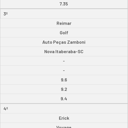
7.35
3º
Reimar
Golf
Auto Peças Zamboni
Nova Itaberaba-SC
-
-
9.6
9.2
9.4
4º
Erick
Voyage