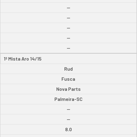
--
--
--
--
--
1º Mista Aro 14/15
Rud
Fusca
Nova Parts
Palmeira-SC
--
--
8.0