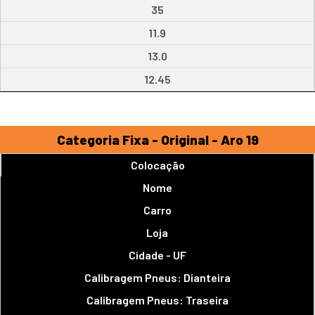
35
11.9
13.0
12.45
Categoria Fixa - Original - Aro 19
Colocação
Nome
Carro
Loja
Cidade - UF
Calibragem Pneus: Dianteira
Calibragem Pneus: Traseira