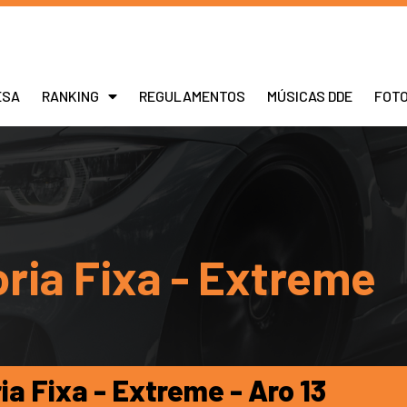
ESA
RANKING
REGULAMENTOS
MÚSICAS DDE
FOT
ria Fixa - Extreme
ia Fixa - Extreme - Aro 13