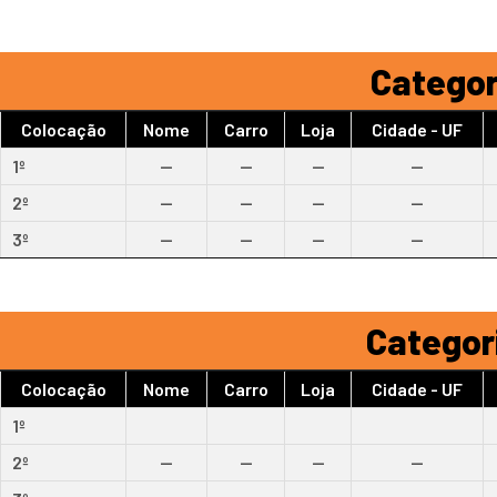
Categor
Colocação
Nome
Carro
Loja
Cidade - UF
1º
--
--
--
--
2º
--
--
--
--
3º
--
--
--
--
Categori
Colocação
Nome
Carro
Loja
Cidade - UF
1º
2º
--
--
--
--