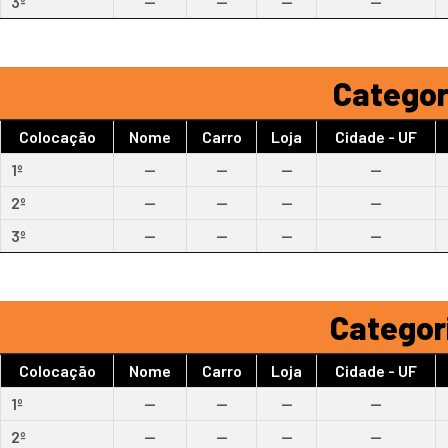
3º
--
--
--
--
Categori
Colocação
Nome
Carro
Loja
Cidade - UF
1º
--
--
--
--
2º
--
--
--
--
3º
--
--
--
--
Categori
Colocação
Nome
Carro
Loja
Cidade - UF
1º
--
--
--
--
2º
--
--
--
--