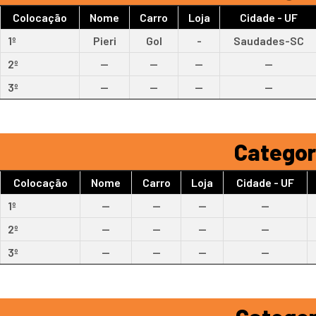
Colocação
Nome
Carro
Loja
Cidade - UF
1º
Pieri
Gol
-
Saudades-SC
2º
--
--
--
--
3º
--
--
--
--
Categori
Colocação
Nome
Carro
Loja
Cidade - UF
1º
--
--
--
--
2º
--
--
--
--
3º
--
--
--
--