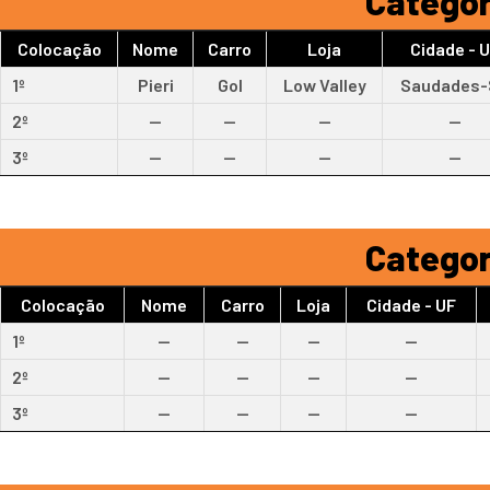
Categor
Colocação
Nome
Carro
Loja
Cidade - 
1º
Pieri
Gol
Low Valley
Saudades-
2º
--
--
--
--
3º
--
--
--
--
Categor
Colocação
Nome
Carro
Loja
Cidade - UF
1º
--
--
--
--
2º
--
--
--
--
3º
--
--
--
--