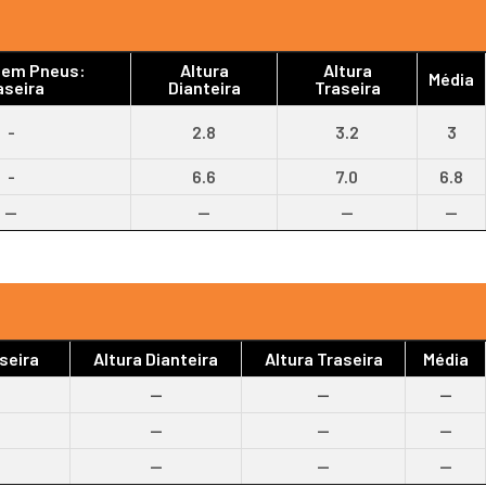
gem Pneus:
Altura
Altura
Média
aseira
Dianteira
Traseira
-
2.8
3.2
3
-
6.6
7.0
6.8
--
--
--
--
seira
Altura Dianteira
Altura Traseira
Média
--
--
--
--
--
--
--
--
--