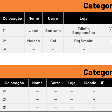
Categor
Colocação
Nome
Carro
Loja
Edinho
V
1º
José
Santana
Suspensões
2º
Moisés
Gol
Big Smoke
3º
--
--
--
Categor
Colocação
Nome
Carro
Loja
Cidade - UF
1º
--
--
--
--
2º
--
--
--
--
3º
--
--
--
--