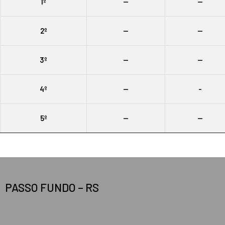
1º
--
--
2º
--
--
3º
--
--
4º
--
-
5º
--
--
PASSO FUNDO – RS