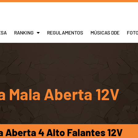
ESA
RANKING
REGULAMENTOS
MÚSICAS DDE
FOT
 Mala Aberta 12V
 Aberta 4 Alto Falantes 12V