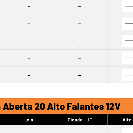
--
--
--
--
--
--
--
--
--
--
 Aberta 20 Alto Falantes 12V
Loja
Cidade - UF
Alto