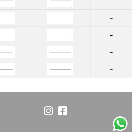
--
--
--
--