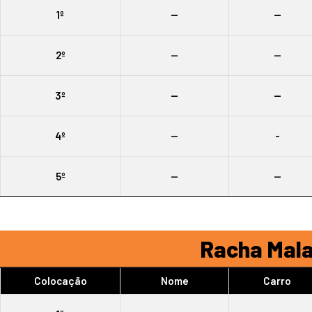
1º
--
--
2º
--
--
3º
--
--
4º
--
-
5º
--
--
Racha Mala
Colocação
Nome
Carro