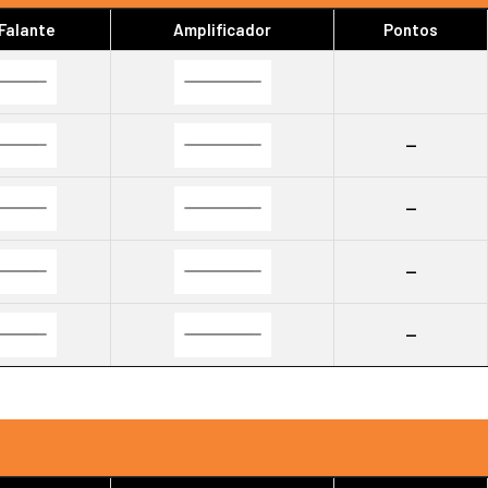
 Falante
Amplificador
Pontos
--
--
--
--