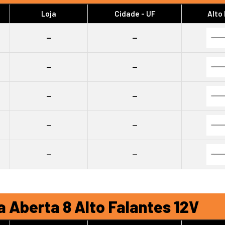
Loja
Cidade - UF
Alto
--
--
--
--
--
--
--
--
--
--
 Aberta 8 Alto Falantes 12V