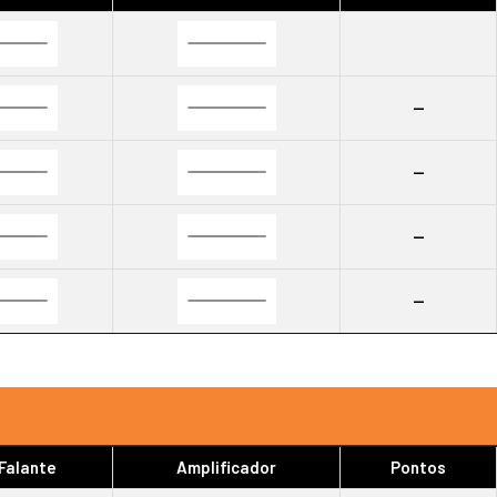
--
--
--
--
 Falante
Amplificador
Pontos