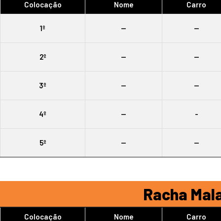
Colocação
Nome
Carro
1º
--
--
2º
--
--
3º
--
--
4º
--
-
5º
--
--
Racha Mala
Colocação
Nome
Carro