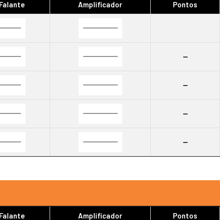
 Falante
Amplificador
Pontos
--
--
--
--
 Falante
Amplificador
Pontos