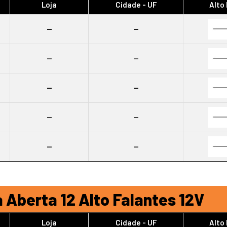
Loja
Cidade - UF
Alto
--
--
--
--
--
--
--
--
--
--
 Aberta 12 Alto Falantes 12V
Loja
Cidade - UF
Alto