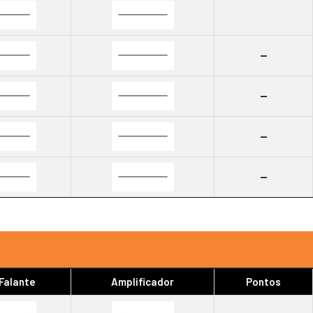
--
--
--
--
 Falante
Amplificador
Pontos