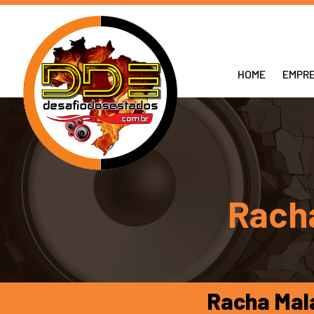
HOME
EMPR
Racha
Racha Mala