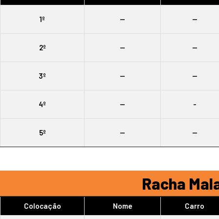
1º
--
--
2º
--
--
3º
--
--
4º
--
-
5º
--
--
Racha Mala
Colocação
Nome
Carro