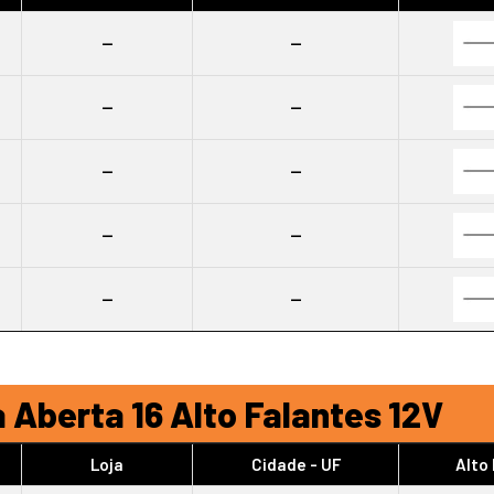
--
--
--
--
--
--
--
--
--
--
 Aberta 16 Alto Falantes 12V
Loja
Cidade - UF
Alto