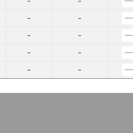
--
--
--
--
--
--
--
--
--
--