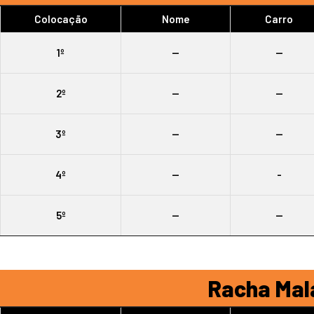
Colocação
Nome
Carro
1º
--
--
2º
--
--
3º
--
--
4º
--
-
5º
--
--
Racha Mala